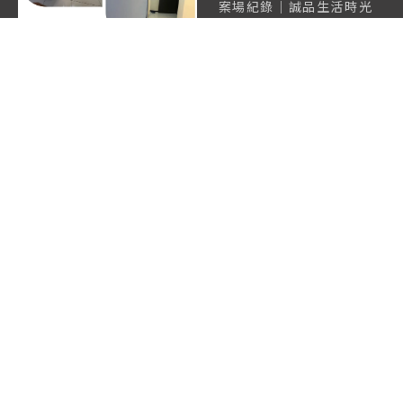
案場紀錄｜誠品生活時光
萬華萬大店 撤場拆除｜樹
林區商空裝潢｜台北商空
裝潢
極簡美學玄關設計，點亮
家的第一印象｜台北新屋
裝潢｜樹林區新屋裝潢
店家歇業公告｜撤場工程
圓滿完成｜台北商業空間
設計｜樹林區商業空間設
計
夜間施工，商場施工｜台